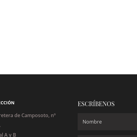
ESCRÍBENOS
ECCIÓN
retera de Camposoto, nº
.
al A y B