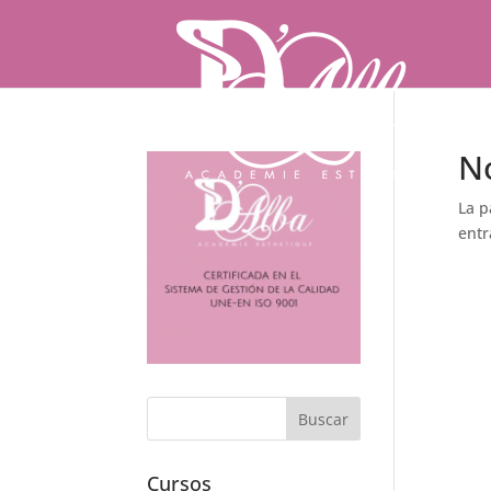
N
La p
entr
Cursos