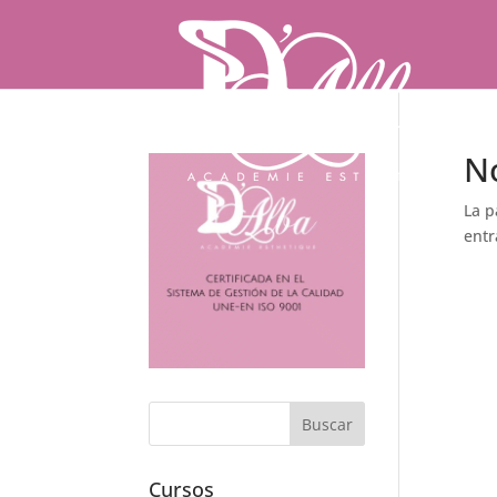
N
La p
entr
Cursos