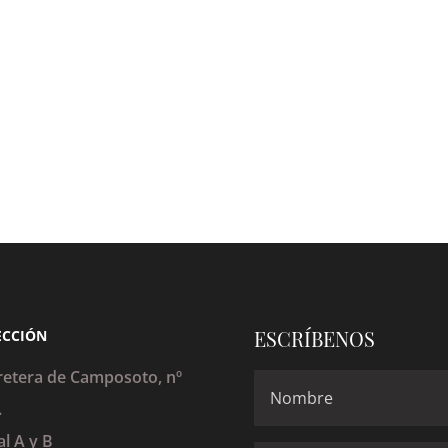
ESCRÍBENOS
ECCIÓN
retera de Camposoto, nº
.
al A y B